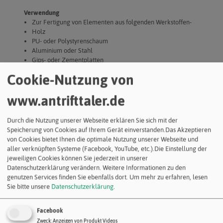
Verwendung
Zur Fertigung von Elementen aus folgenden Werkstoffen-
Holz
PU- oder Polystyrenschaum
Aluminium oder Stahl
Gips- oder Zementplatten
Verbindung, Verklebung und Abdichtung von Untergründen-
Cookie-Nutzung von
Synthetische Bodenbeläge
Holz
www.antrifttaler.de
Fliesen
Durch die Nutzung unserer Webseite erklären Sie sich mit der
Produkteigenschaften
Speicherung von Cookies auf Ihrem Gerät einverstanden.Das Akzeptieren
Lösemittelfrei
von Cookies bietet Ihnen die optimale Nutzung unserer Webseite und
Hoch temperaturbeständig
aller verknüpften Systeme (Facebook, YouTube, etc.).Die Einstellung der
ungiftig
jeweiligen Cookies können Sie jederzeit in unserer
Datenschutzerklärung verändern. Weitere Informationen zu den
genutzen Services finden Sie ebenfalls dort.
Um mehr zu erfahren, lesen
Sie bitte unsere
Datenschutzerklärung
.
Facebook
Zweck
:
Anzeigen von Produkt Videos