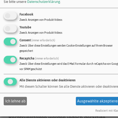
Sie bitte unsere
Datenschutzerklärung
.
daraufhin überprüft, ob etwaige
Rechtsverstöße bestehen. Zu dem
Facebook
Zweck
:
Anzeigen von Produkt Videos
Zeitpunkt waren keine Rechtsverstöße
Youtube
ersichtlich. Der Anbieter hat keinerlei
Zweck
:
Anzeigen von Produkt Videos
Einfluss auf die aktuelle und zukünftige
Consent
(immer erforderlich)
Gestaltung und auf die Inhalte der
Zweck
:
Über diese Einstellungen werden Cookie-Einstellungen auf Ihrem Browser
gespeichert
verknüpften Seiten. Das Setzen von
Recaptcha
(immer erforderlich)
externen Links bedeutet nicht, dass sich
Zweck
:
Über diese Einstellungen wird das E-Mail Formular durch reCaptcha von Goog
der Anbieter die hinter dem Verweis oder
vor SPAM geschützt
Link liegenden Inhalte zu Eigen macht.
Alle Dienste aktivieren oder deaktivieren
Eine ständige Kontrolle dieser externen
Mit diesem Schalter können Sie alle Dienste aktivieren oder deaktiviere
Links ist für den Anbieter ohne konkrete
Hinweise auf Rechtsverstöße nicht
Ich lehne ab
Ausgewählte akzeptiere
zumutbar. Bei Kenntnis von
Realisiert mit Kla
Rechtsverstößen werden jedoch derartige