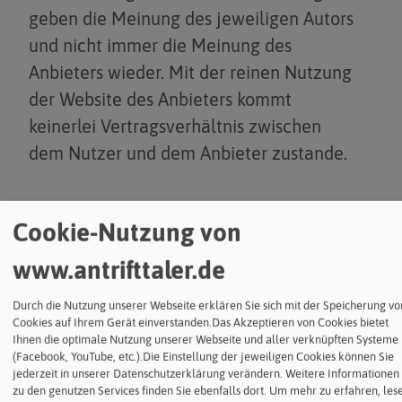
geben die Meinung des jeweiligen Autors
und nicht immer die Meinung des
Anbieters wieder. Mit der reinen Nutzung
der Website des Anbieters kommt
keinerlei Vertragsverhältnis zwischen
dem Nutzer und dem Anbieter zustande.
2. EXTERNE LINKS
Cookie-Nutzung von
Diese Website enthält Verknüpfungen zu
www.antrifttaler.de
Websites Dritter ("externe Links"). Diese
Durch die Nutzung unserer Webseite erklären Sie sich mit der Speicherung vo
Websites unterliegen der Haftung der
Cookies auf Ihrem Gerät einverstanden.Das Akzeptieren von Cookies bietet
Ihnen die optimale Nutzung unserer Webseite und aller verknüpften Systeme
jeweiligen Betreiber. Der Anbieter hat bei
(Facebook, YouTube, etc.).Die Einstellung der jeweiligen Cookies können Sie
der erstmaligen Verknüpfung der
jederzeit in unserer Datenschutzerklärung verändern. Weitere Informationen
zu den genutzen Services finden Sie ebenfalls dort.
Um mehr zu erfahren, les
externen Links die fremden Inhalte