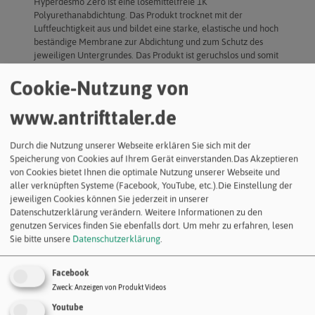
Hyperdesmo Zero ist eine lösemittelfreie 1K
Polyurethanabdichtung. Das Produkt trocknet mit der
Luftfeuchtigkeit aus und bildet eine starke, elastische und hoch
beständige Membrane zur Abdichtung und zum Schutz des
jeweiligen Untergrundes. Das Produkt ist geruchslos und somit
auch bestens für Abdichtungen im Innenbereich geeignet. Es
kann mit unserem AKV-Spezialvlies armiert werden um die
Cookie-Nutzung von
rissüberbrückenden Eigenschaften zu erhöhen und entspricht
somit den Vorschriften der ETAG 005.
www.antrifttaler.de
Produkteigenschaften
Durch die Nutzung unserer Webseite erklären Sie sich mit der
Lösemittel- und VOC frei
Speicherung von Cookies auf Ihrem Gerät einverstanden.Das Akzeptieren
Mit Roller aufzubringen
von Cookies bietet Ihnen die optimale Nutzung unserer Webseite und
Blasen- und defektfreie Membrane
aller verknüpften Systeme (Facebook, YouTube, etc.).Die Einstellung der
Anwendung auch bei niedrigen Temperaturen
jeweiligen Cookies können Sie jederzeit in unserer
Exzellente Haftung auf fast allen Untergründen, mit oder
Datenschutzerklärung verändern. Weitere Informationen zu den
ohne Nutzung spezieller Grundierungen
genutzen Services finden Sie ebenfalls dort.
Um mehr zu erfahren, lesen
Kälteresistent: Der Film bleibt auch bei Temperaturen von
Sie bitte unsere
Datenschutzerklärung
.
bis zu -40°C elastisch
Exzellente mechanische Eigenschaften, hohe Reißfestigkeit,
hohe Abriebfestigkeit
Facebook
Wasserdampfdurchlässig
Zweck
:
Anzeigen von Produkt Videos
Youtube