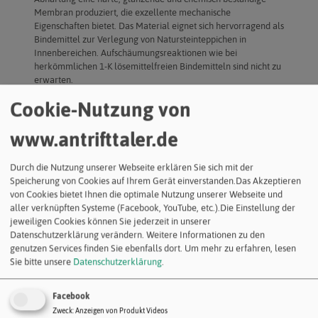
Membran produziert, die exzellente mechanische
Eigenschaften bietet. Das Material eignet sich hervorragend als
Bindemittel zur Verlegung von Natursteinteppichen in
Innenbereichen. Aufschäumungsreaktionen wie bei
herkömmlichen 1-K lösemittelfreien Bindemitteln sind nicht zu
erwarten.
Cookie-Nutzung von
Verwendung
Bindemittel für Marmorsteinteppiche im Innenbereich,
Verbrauch 6-8% auf Gewicht der Steine
www.antrifttaler.de
Produkteigenschaften
Durch die Nutzung unserer Webseite erklären Sie sich mit der
Lösungsmittelfrei, 100% Feststoffanteil
Speicherung von Cookies auf Ihrem Gerät einverstanden.Das Akzeptieren
Vergilbungsarm
von Cookies bietet Ihnen die optimale Nutzung unserer Webseite und
Starke und gleichmäßige Haftung auf der gesamten
aller verknüpften Systeme (Facebook, YouTube, etc.).Die Einstellung der
Oberfläche
jeweiligen Cookies können Sie jederzeit in unserer
Sehr hohe Beständigkeit gegenüber mechanischer
Datenschutzerklärung verändern. Weitere Informationen zu den
Belastung
genutzen Services finden Sie ebenfalls dort.
Um mehr zu erfahren, lesen
Absolut geruchsfrei
Sie bitte unsere
Datenschutzerklärung
.
Glättbar ohne Trennmittel oder unter Verwendung des AKV
Glättmittels
Ebenfalls als Kopf-Versiegelung verwendbar
Facebook
frei von Aufschäumungsreaktionen
Zweck
:
Anzeigen von Produkt Videos