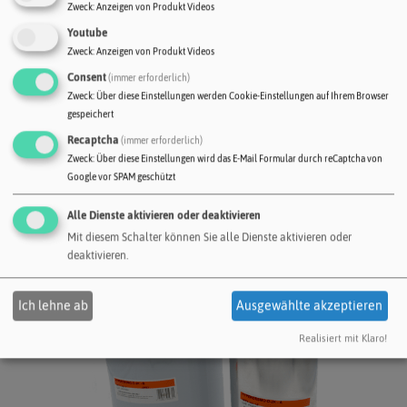
Aussergewöhnliche mechanische Eigenschaften, hohe
Zweck
:
Anzeigen von Produkt Videos
Abriebfestigkeit
Youtube
Völlig ungiftig nach Aushärtung:Zur Abdichtung von
Zweck
:
Anzeigen von Produkt Videos
Trinkwassertanks geeignet
Consent
(immer erforderlich)
Zweck
:
Über diese Einstellungen werden Cookie-Einstellungen auf Ihrem Browser
Zertifizierung
gespeichert
Recaptcha
(immer erforderlich)
Zweck
:
Über diese Einstellungen wird das E-Mail Formular durch reCaptcha von
Google vor SPAM geschützt
Alle Dienste aktivieren oder deaktivieren
Mit diesem Schalter können Sie alle Dienste aktivieren oder
deaktivieren.
Ich lehne ab
Ausgewählte akzeptieren
Realisiert mit Klaro!