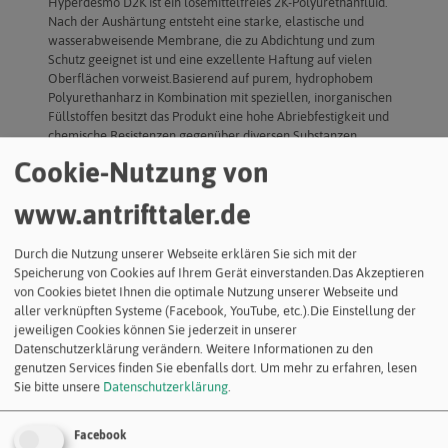
Hyperdesmo D2K ist ein lösemittelfreies 2K-Polyurethanfluid.
Nach der Aushärtung entsteht eine starke, elastische und
wasserabweisende Membrane, die zu Abdichtung und zum
Schutz geeignet ist und eine exzellente Haftung auf vielen
Oberflächen vorweist.Basierend auf purem, hydrophobem
Polyurethanharz in Kombination mit speziellen, inorganischen
Füllstoffen besitzt das Produkt eine hohe Abriebfestigkeit und
chemische Resistenzen gegenüber diversen Substanzen.
Cookie-Nutzung von
Verwendung
Abdichtung und Schutz von- Industrieböden
www.antrifttaler.de
Parkplätzen
Stadionstehplätzen
Tanks mit Chemikalien
Durch die Nutzung unserer Webseite erklären Sie sich mit der
Abwassertanks
Speicherung von Cookies auf Ihrem Gerät einverstanden.Das Akzeptieren
Kläranlagen
von Cookies bietet Ihnen die optimale Nutzung unserer Webseite und
aller verknüpften Systeme (Facebook, YouTube, etc.).Die Einstellung der
jeweiligen Cookies können Sie jederzeit in unserer
Produkteigenschaften
Datenschutzerklärung verändern. Weitere Informationen zu den
Exzellente Haftung auf fast allen Oberflächen mit
genutzen Services finden Sie ebenfalls dort.
Um mehr zu erfahren, lesen
entsprechender Grundierung
Sie bitte unsere
Datenschutzerklärung
.
Lösemittelfrei, daher im Innenbereich einsetzbar
Einsetzbar bei Betriebstemperaturen von -40°C bis +90°C
Hohe chemische Resistenzen
Facebook