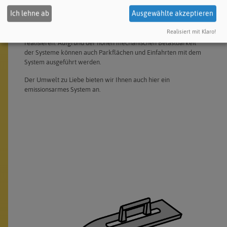
Speziell für diesen Bereich haben wir zwei extrem
Ich lehne ab
Ausgewählte akzeptieren
strapazierfähige Bindemittel entwickelt. Sie erlauben es,
Projekte wie Garten- und Gehwege, Freisitze sowie Terrassen
Realisiert mit Klaro!
ohne aufwändigen Unterbau mit geringer Schichtdicke zu
realisieren. Aufgrund der hohen mechanischen Belastbarkeit
der Systeme können auch Parkflächen und Einfahrten mit dem
System ausgeführt werden.
Der Umwelt zu Liebe bieten wir Ihnen auch hier ein
emissionsarmes System an.