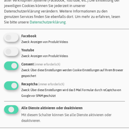
aller verknüpften Systeme (Facebook, YouTube, etc.).Die Einstellung der
robusten, emissionsarmen und chemisch wie mechanisch hoch
jeweiligen Cookies können Sie jederzeit in unserer
belastbaren Bindemittel - die ihm außerdem eine antistatische
Datenschutzerklärung verändern. Weitere Informationen zu den
Wirkung verleihen – verschönern Sie Ihr Objekt.
genutzen Services finden Sie ebenfalls dort.
Um mehr zu erfahren, lesen
Sie bitte unsere
Datenschutzerklärung
.
Egal ob Wohn- oder Geschäftsräume, Küche oder Badezimmer,
Ausstellungsflächen. Wir bieten für jeden Einsatzzweck das
passende System sowie alle dazugehörigen Komponenten wie
Facebook
Reinigungsmittel und entsprechende Abschlussprofile.
Zweck
:
Anzeigen von Produkt Videos
Unsere Systeme im Innenbereich sind nach AGBB Schema
Youtube
geprüft.
Zweck
:
Anzeigen von Produkt Videos
Consent
(immer erforderlich)
Steinteppich als drainagefähiges System im
Zweck
:
Über diese Einstellungen werden Cookie-Einstellungen auf Ihrem Browser
GaLa- und Wegebau
gespeichert
Der Klimawandel stellt uns schon heute vor immer größere
Recaptcha
(immer erforderlich)
Herausforderungen hinsichtlich der
Zweck
:
Über diese Einstellungen wird das E-Mail Formular durch reCaptcha von
Regenwasserrückgewinnung. Hier möchten wir mit unserem
Google vor SPAM geschützt
komplett drainagefähigen Systemen unseren positiven Beitrag
leisten. Flächen, die mit einem solchen Steinteppich ausgeführt
Alle Dienste aktivieren oder deaktivieren
werden lassen anfallendes Niederschlagswasser in Sekunden
Mit diesem Schalter können Sie alle Dienste aktivieren oder
schnelle versickern und sorgen dafür, dass es direkt zurück in
deaktivieren.
den Wasserkreislauf gelangen kann.